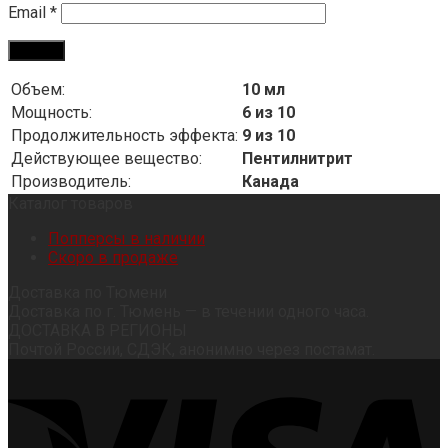
Email
*
Объем:
10 мл
Мощность:
6 из 10
Продолжительность эффекта:
9 из 10
Действующее вещество:
Пентилнитрит
Производитель:
Канада
Каталог товаров
Попперсы в наличии
Скоро в продаже
Доставка по Тюмени
Доставка по г. Тюмень — в течении одного часа.
ДОСТАВКА В РЕГИОНЫ
Почтой России, СДЭК, анонимно через постамат.